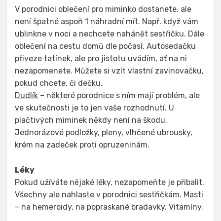
V porodnici oblečení pro miminko dostanete, ale
není špatné aspoň 1 náhradní mít. Např. když vám
ublinkne v noci a nechcete nahánět sestřičku. Dále
oblečení na cestu domů dle počasí. Autosedačku
přiveze tatínek, ale pro jistotu uvádím, ať na ni
nezapomenete. Můžete si vzít vlastní zavinovačku,
pokud chcete, či dečku.
Dudlík
– některé porodnice s ním mají problém, ale
ve skutečnosti je to jen vaše rozhodnutí. U
plačtivých miminek někdy není na škodu.
Jednorázové podložky, pleny, vlhčené ubrousky,
krém na zadeček proti opruzeninám.
Léky
Pokud užíváte nějaké léky, nezapomeňte je přibalit.
Všechny ale nahlaste v porodnici sestřičkám. Masti
– na hemeroidy, na popraskané bradavky. Vitamíny.