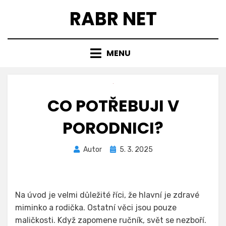
Přejít
RABR NET
k
obsahu
MENU
CO POTŘEBUJI V
PORODNICI?
Zveřejněno
Autor
5. 3. 2025
dne
Na úvod je velmi důležité říci, že hlavní je zdravé
miminko a rodička. Ostatní věci jsou pouze
maličkosti. Když zapomene ručník, svět se nezboří.