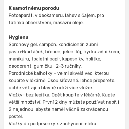
K samotnému porodu
Fotoaparát, videokameru, láhev s čajem, pro
tatínka občerstvení, masážní oleje.
Hygiena
Sprchový gel, šampón, kondicionér, zubní
pastu+kartáček, hřeben, jelení lůj, hydratační krém,
manikúru, toaletní papír, kapesníky, holítko,
deodorant, gumičku, 2-3 ručníky.
Porodnické kalhotky – velmi skvělá věc, kterou
koupíte v lékárně. Jsou síťované, lehce přeperete,
dobře větrají a hlavně udrží více vložek.
Vložky- bez lepítka. Opět koupíte v lékárně. Kupte
větší množství. První 2 dny můžete používat např. i
2 najednou, abyste neměl věčně zakrvácenou
postel.
Vložky do podprsenky k zachycení mléka.