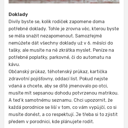
Doklady
Divily byste se, kolik rodiček zapomene doma
potřebné doklady. Tohle je zrovna věc, kterou byste
se měla snažit nezapomenout. Samozřejmě
nemůžete dát všechny doklady už v 6. měsíci do
tašky, ale musíte na ně zkrátka myslet. Peníze na
potřebné poplatky, parkovné, či do automatu na
kávu.
Občanský průkaz, těhotenský průkaz, kartička
zdravotní pojišťovny, oddací list. Pokud nejste
vdaná a chcete, aby se dítě jmenovalo po otci,
musíte mít sepsanou dohodu potvrzenou matrikou.
A teď k samotnému seznamu. Chci upozornit, že
každá porodnice se liší v tom, co vám vypůjčí, co si
musíte donést, a co respektují. Je třeba si to zjistit
předem v porodnici, kde plánujete rodit.