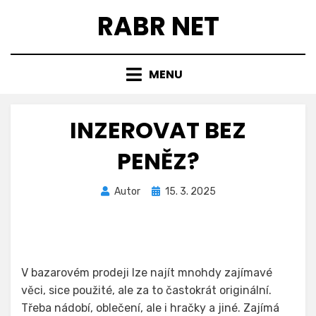
Přejít
RABR NET
k
obsahu
MENU
INZEROVAT BEZ
PENĚZ?
Zveřejněno
Autor
15. 3. 2025
dne
V bazarovém prodeji lze najít mnohdy zajímavé
věci, sice použité, ale za to častokrát originální.
Třeba nádobí, oblečení, ale i hračky a jiné. Zajímá