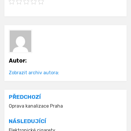
Autor:
Zobrazit archiv autora:
Navigace
PŘEDCHOZÍ
pro
Oprava kanalizace Praha
příspěvek
NÁSLEDUJÍCÍ
Elektronické cigarety