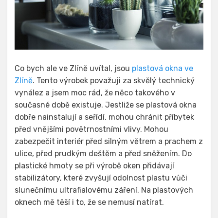
Co bych ale ve Zlíně uvítal, jsou
plastová okna ve
Zlíně
. Tento výrobek považuji za skvělý technický
vynález a jsem moc rád, že něco takového v
současné době existuje. Jestliže se plastová okna
dobře nainstalují a seřídí, mohou chránit příbytek
před vnějšími povětrnostními vlivy. Mohou
zabezpečit interiér před silným větrem a prachem z
ulice, před prudkým deštěm a před sněžením. Do
plastické hmoty se při výrobě oken přidávají
stabilizátory, které zvyšují odolnost plastu vůči
slunečnímu ultrafialovému záření. Na plastových
oknech mě těší i to, že se nemusí natírat.