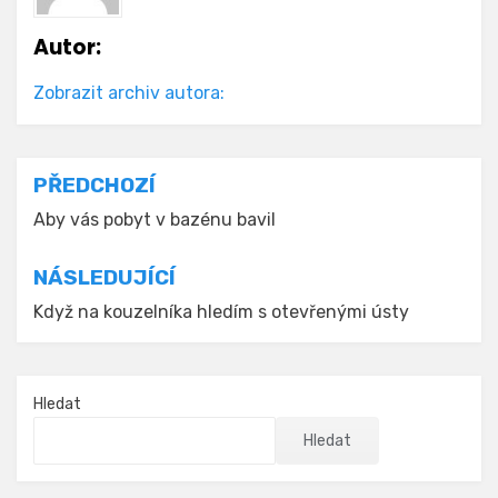
Autor:
Zobrazit archiv autora:
Navigace
PŘEDCHOZÍ
pro
Aby vás pobyt v bazénu bavil
příspěvek
NÁSLEDUJÍCÍ
Když na kouzelníka hledím s otevřenými ústy
Hledat
Hledat