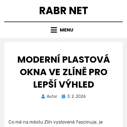
Přejít
RABR NET
k
obsahu
MENU
MODERNÍ PLASTOVÁ
OKNA VE ZLÍNĚ PRO
LEPŠÍ VÝHLED
Zveřejněno
Autor
3. 2. 2026
dne
Co mě na městu Zlín vysloveně fascinuje, je