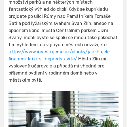
množství parků a na některých místech
fantastický výhled do okolí. Když se kupříkladu
projdete po ulici Rúmy nad Památníkem Tomáše
Bati a pod lyžařským svahem Svah Zlín, anebo na
opačném konci města Centrálním parkem Jižní
Svahy, mohli byste se spolu se mnou také pokochat
tím výhledem, co v jiných městech nezažijete.
https://www.investujeme.cz/clanky/jan-hajek-
financni-krizi-si-nepredstavite/
Město Zlín mi
vysloveně učarovalo a připadá mi vhodné pro
příjemné bydlení v rodinném domě nebo v
městském bytě.