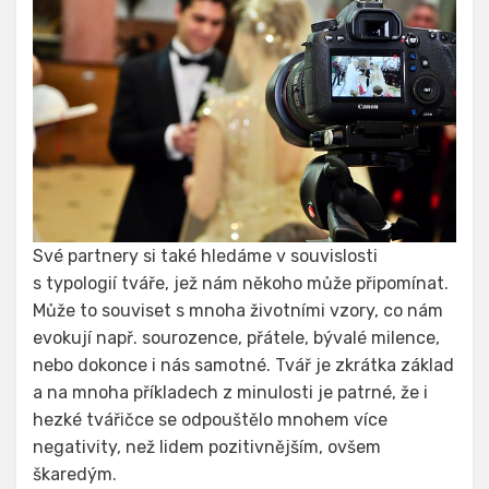
Své partnery si také hledáme v souvislosti
s typologií tváře, jež nám někoho může připomínat.
Může to souviset s mnoha životními vzory, co nám
evokují např. sourozence, přátele, bývalé milence,
nebo dokonce i nás samotné. Tvář je zkrátka základ
a na mnoha příkladech z minulosti je patrné, že i
hezké tvářičce se odpouštělo mnohem více
negativity, než lidem pozitivnějším, ovšem
škaredým.