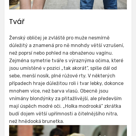
Tvář
Ženský obličej je zvláště pro muže nesmírně
důležitý a znamená pro ně mnohdy větší vzrušení,
než poprsí nebo pohled na obnaženou vagínu.
Zejména symetrie tváře s výraznýma očima, které
jsou umístěné v pozici „tak akorát“, spíše dál od
sebe, menší nosík, plné růžové rty. V některých
případech hraje důležitou roli i tvar lebky, dokonce
mnohem více, než barva vlasů. Obecně jsou
vnímány blondýnky za přitažlivější, ale především
mají úspěch modré oči. „Holka modrooká“ zkrátka
budí dojem větší upřímnosti a čitelnějšího nitra,
než hnědooká brunetka.