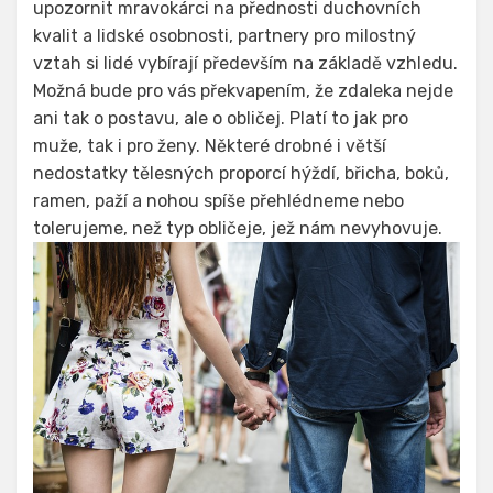
upozornit mravokárci na přednosti duchovních
kvalit a lidské osobnosti, partnery pro milostný
vztah si lidé vybírají především na základě vzhledu.
Možná bude pro vás překvapením, že zdaleka nejde
ani tak o postavu, ale o obličej. Platí to jak pro
muže, tak i pro
ženy
. Některé drobné i větší
nedostatky tělesných proporcí hýždí, břicha, boků,
ramen, paží a nohou spíše přehlédneme nebo
tolerujeme, než typ obličeje, jež nám nevyhovuje.