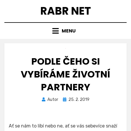
Přejít
RABR NET
k
obsahu
MENU
PODLE ČEHO SI
VYBÍRÁME ŽIVOTNÍ
PARTNERY
Zveřejněno
Autor
25. 2. 2019
dne
Ať se nám to líbí nebo ne, ať se vás sebevíce snaží