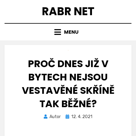
Přejít
RABR NET
k
obsahu
MENU
PROČ DNES JIŽ V
BYTECH NEJSOU
VESTAVĚNÉ SKŘÍNĚ
TAK BĚŽNÉ?
Zveřejněno
Autor
12. 4. 2021
dne