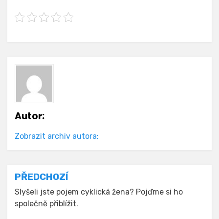
Autor:
Zobrazit archiv autora:
Navigace
PŘEDCHOZÍ
pro
Slyšeli jste pojem cyklická žena? Pojďme si ho
společně přiblížit.
příspěvek