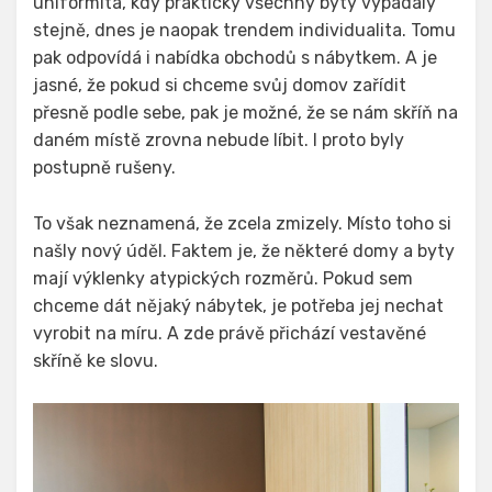
uniformita, kdy prakticky všechny byty vypadaly
stejně, dnes je naopak trendem individualita. Tomu
pak odpovídá i nabídka obchodů s nábytkem. A je
jasné, že pokud si chceme svůj domov zařídit
přesně podle sebe, pak je možné, že se nám skříň na
daném místě zrovna nebude líbit. I proto byly
postupně rušeny.
To však neznamená, že zcela zmizely. Místo toho si
našly nový úděl. Faktem je, že některé domy a byty
mají výklenky atypických rozměrů. Pokud sem
chceme dát nějaký nábytek, je potřeba jej nechat
vyrobit na míru. A zde právě přichází vestavěné
skříně ke slovu.