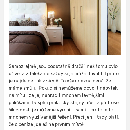
Samozřejmě jsou podstatně dražší, než tomu bylo
dříve, a zdaleka ne každý si je může dovolit. I proto
je najdeme tak vzácně. To však neznamená, že
máme smůlu. Pokud si nemůžeme dovolit nábytek
na míru, lze jej nahradit mnohem levnějšími
poličkami. Ty splní prakticky stejný účel, a při troše
šikovnosti je můžeme vyrobit i sami. I proto je to
mnohem využívanější řešení. Přeci jen, i tady platí,
že o peníze jde až na prvním místě.