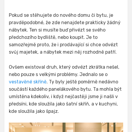
Pokud se stěhujete do nového domu či bytu, je
pravděpodobné, že zde nenajdete prakticky žádný
nábytek. Ten si musíte buď přivézt se svého
předchozího bydliště, nebo koupit. Je to
samozřejmě proto, že i prodávající si chce odvézt
svůj majetek, a nábytek mezi něj rozhodně patří.
Ovšem existoval druh, který odvézt zkrátka nešel,
nebo pouze s velkými problémy. Jednalo se o
vestavěné skříně
. Ty byly ještě poměrně nedávno
součástí každého panelákového bytu. Ta mohla být
umístěna kdekoliv, i když nejčastěji jsme ji našli v
předsíni, kde sloužila jako šatní skříň, a v kuchyni,
kde sloužila jako špajz.