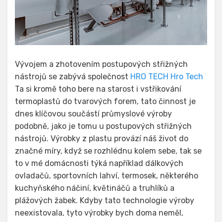
Vývojem a zhotovením postupových střižných
nástrojů se zabývá společnost
HRO TECH Hro Tech
Ta si kromě toho bere na starost i vstřikování
termoplastů do tvarových forem, tato činnost je
dnes klíčovou součástí průmyslové výroby
podobně, jako je tomu u postupových střižných
nástrojů. Výrobky z plastu provází náš život do
značné míry, když se rozhlédnu kolem sebe, tak se
to v mé domácnosti týká například dálkových
ovladačů, sportovních lahví, termosek, některého
kuchyňského náčiní, květináčů a truhlíků a
plážových žabek. Kdyby tato technologie výroby
neexistovala, tyto výrobky bych doma neměl,