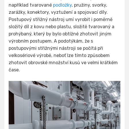
například tvarované
podložky
, pružiny, svorky,
zarážky, konektory, vyztužení a spojovací díly.
Postupový střižný nástroj umí vyrobit i poměrně
složitý díl z kovu nebo plastu, složitě tvarovaný a
prohýbaný, který by bylo obtížné zhotovit jiným
výrobním postupem. A podotýkám, že s
postupovými střižnými nástroji se počítá při
velkosériové výrobě, neboť lze tímto způsobem
zhotovit obrovské množství kusů ve velmi krátkém
čase.