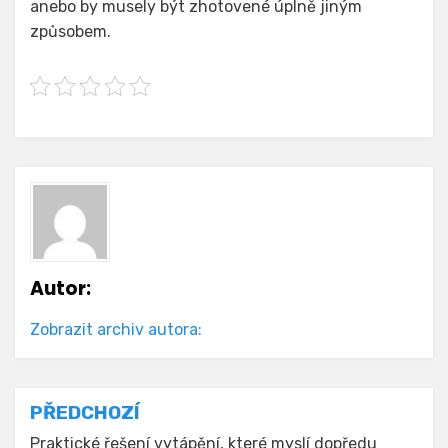
anebo by musely být zhotovené úplně jiným
způsobem.
Autor:
Zobrazit archiv autora:
Navigace
PŘEDCHOZÍ
Praktické řešení vytápění, které myslí dopředu