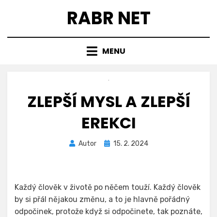
Přejít
RABR NET
k
obsahu
MENU
ZLEPŠÍ MYSL A ZLEPŠÍ
EREKCI
Zveřejněno
Autor
15. 2. 2024
dne
Každý člověk v životě po něčem touží. Každý člověk
by si přál nějakou změnu, a to je hlavně pořádný
odpočinek, protože když si odpočinete, tak poznáte,